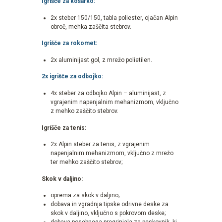
Igrišče za košarko:
2x steber 150/150, tabla poliester, ojačan Alpin
obroč, mehka zaščita stebrov.
Igrišče za rokomet:
2x aluminijast gol, z mrežo polietilen.
2x igrišče za odbojko:
4x steber za odbojko Alpin – aluminijast, z
vgrajenim napenjalnim mehanizmom, vključno
z mehko zaščito stebrov.
Igrišče za tenis:
2x Alpin steber za tenis, z vgrajenim
napenjalnim mehanizmom, vključno z mrežo
ter mehko zaščito stebrov;
Skok v daljino:
oprema za skok v daljino;
dobava in vgradnja tipske odrivne deske za
skok v daljino, vključno s pokrovom deske;