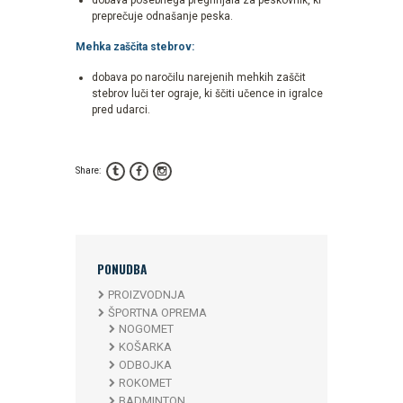
dobava posebnega pregrinjala za peskovnik, ki
preprečuje odnašanje peska.
Mehka zaščita stebrov:
dobava po naročilu narejenih mehkih zaščit
stebrov luči ter ograje, ki ščiti učence in igralce
pred udarci.
Share:
PONUDBA
PROIZVODNJA
ŠPORTNA OPREMA
NOGOMET
KOŠARKA
ODBOJKA
ROKOMET
BADMINTON