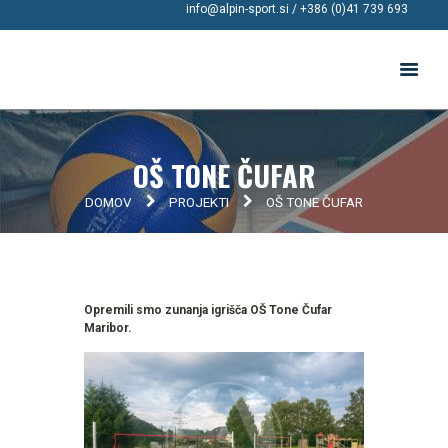
info@alpin-sport.si
/ +386 (0)41 739 693
OŠ TONE ČUFAR
DOMOV
PROJEKTI
OŠ TONE ČUFAR
Opremili smo zunanja igrišča OŠ Tone Čufar
Maribor.